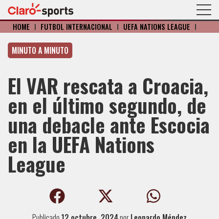
HOME
I
FÚTBOL INTERNACIONAL
I
UEFA NATIONS LEAGUE
I
MINUTO A MINUTO
El VAR rescata a Croacia,
en el último segundo, de
una debacle ante Escocia
en la UEFA Nations
League
Publicado
12 octubre, 2024
por
Leonardo Méndez