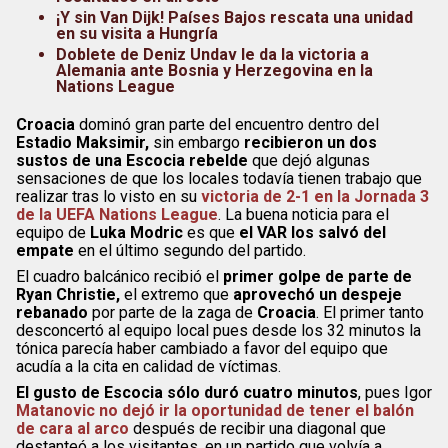
¡Y sin Van Dijk! Países Bajos rescata una unidad
en su visita a Hungría
Doblete de Deniz Undav le da la victoria a
Alemania ante Bosnia y Herzegovina en la
Nations League
Croacia
dominó gran parte del encuentro dentro del
Estadio Maksimir,
sin embargo
recibieron un dos
sustos de una Escocia rebelde
que dejó algunas
sensaciones de que los locales todavía tienen trabajo que
realizar tras lo visto en su
victoria de 2-1 en la Jornada 3
de la UEFA Nations League
. La buena noticia para el
equipo de
Luka Modric
es que
el VAR los salvó del
empate
en el último segundo del partido.
El cuadro balcánico recibió el
primer golpe de parte de
Ryan Christie,
el extremo que
aprovechó un despeje
rebanado
por parte de la zaga de
Croacia
. El primer tanto
desconcertó al equipo local pues desde los 32 minutos la
tónica parecía haber cambiado a favor del equipo que
acudía a la cita en calidad de víctimas.
El gusto de Escocia sólo duró cuatro minutos
, pues Igor
Matanovic no dejó ir la oportunidad de tener el balón
de cara al arco
después de recibir una diagonal que
destanteó a los visitantes, en un partido que volvía a