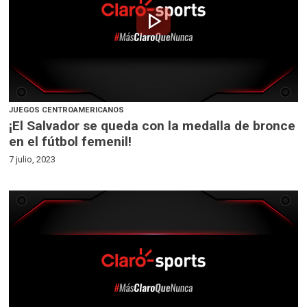
play_arrow
JUEGOS CENTROAMERICANOS
¡El Salvador se queda con la medalla de bronce
en el fútbol femenil!
7 julio, 2023