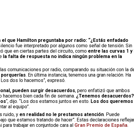
n el que Hamilton preguntaba por radio: “¿Estás enfadado
 silencio fue interpretado por algunos como señal de tensión. Sin
icó que en ciertas partes del circuito, como
entre las curvas 1 y 
e
la falta de respuesta no indica ningún problema en la
 las comunicaciones por radio, comparando su situación con la d
 porquerías
. En última instancia, tenemos una gran relación. Ha
ro. Los dos lo hacemos”, expresó.
ional, pueden surgir desacuerdos
, pero enfatizó que ambos
lo hacemos bien cada fin de semana.
¿Tenemos desacuerdos?
mos
“, dijo. “Los dos estamos juntos en esto.
Los dos queremos
tar al equipo”.
s ruido, y
en realidad no le prestamos atención
. Puede
abajo que estamos tratando de hacer”. Estas declaraciones refleja
 para trabajar en conjuntode cara al
Gran Premio de España
.