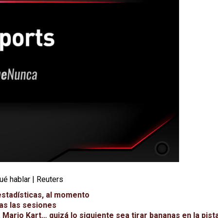
ué hablar | Reuters
estadísticas, al momento
as las sesiones
Mario Kart… quizá lo siguiente sea tirar bananas en la pist