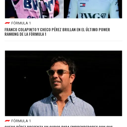
LIGA DE EXPANSIÓN MX
UEFA EUROPA LEAGUE
RAIDERS
CAVALIERS
LEAGUES CUP
UEFA CONFERENCE LEAGUE
FÓRMULA 1
MLS
FRANCO COLAPINTO Y CHECO PÉREZ BRILLAN EN EL ÚLTIMO POWER
CHARGERS
PISTONS
RANKING DE LA FÓRMULA 1
COPA LIBERTADORES
RAVENS
PACERS
COPA SUDAMERICANA
BENGALS
BUCKS
LIGA BETPLAY
BROWNS
HAWKS
OTRAS LIGAS
STEELERS
HORNETS
TEXANS
HEAT
COLTS
MAGIC
FÓRMULA 1