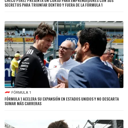
CHECO PÉREZ PRESENTA UN CURSO PARA EMPRENDEDORES CON SUS
SECRETOS PARA TRIUNFAR DENTRO Y FUERA DE LA FÓRMULA 1
JAGUARS
WIZARDS
TITANS
WARRIORS
COWBOYS
CLIPPERS
GIANTS
LAKERS
EAGLES
SUNS
COMMANDERS
KINGS
FÓRMULA 1
CARDINALS
MAVERICKS
FÓRMULA 1 ACELERA SU EXPANSIÓN EN ESTADOS UNIDOS Y NO DESCARTA
SUMAR MÁS CARRERAS
RAMS
ROCKETS
49ERS
GRIZZLIES