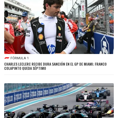
SEAHAWKS
PELICANS
BEARS
SPURS
LIONS
NUGGETS
PACKERS
TIMBERWOLVES
FÓRMULA 1
CHARLES LECLERC RECIBE DURA SANCIÓN EN EL GP DE MIAMI; FRANCO
VIKINGS
THUNDER
COLAPINTO QUEDA SÉPTIMO
FALCONS
TRAIL BLAZERS
PANTHERS
JAZZ
SAINTS