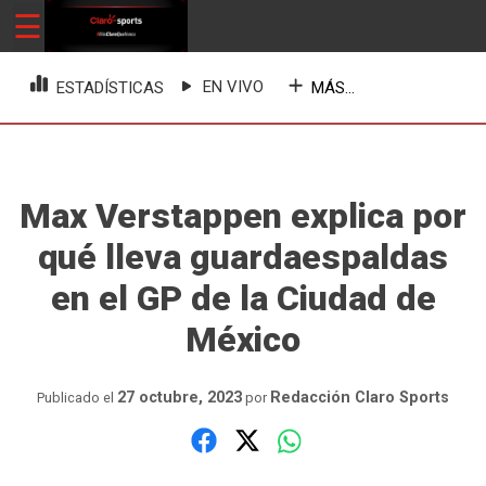
Skip
☰
ClaroSports
Más Claro que nunca
to
content
EN VIVO
MÁS...
ESTADÍSTICAS
Max Verstappen explica por
qué lleva guardaespaldas
en el GP de la Ciudad de
México
27 octubre, 2023
Redacción Claro Sports
Publicado el
por