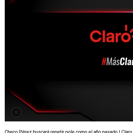
Checo Pérez buscará repetir pole como el año pasado | Claro