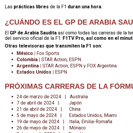
Las
prácticas libres
de la F1
duran una hora
.
¿CUÁNDO ES EL GP DE ARABIA SAU
El
GP de Arabia Saudita
así como todas las carreras de la te
del servicio oficial de la F1:
F1TV Pro, así como en el minut
Otras televisoras que transmiten la F1 son:
México |
Fox Sports
Colombia |
STAR Action, ESPN
Argentina |
STAR Action, ESPN y FOX Argentina
Estados Unidos |
ESPN
PRÓXIMAS CARRERAS DE LA FÓRM
24 de marzo de 2024 | Australia
7 de abril de 2024 | Japón
21 de abril de 2024 | China
5 de mayo de 2024 | Estados Unidos, Miam
19 de mayo de 2024 | Italia, Emilia-Romaña
26 de mayo de 2024 | Mónaco