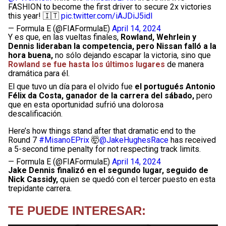
FASHION to become the first driver to secure 2x victories
this year! 🇮🇹
pic.twitter.com/iAJDiJ5idl
— Formula E (@FIAFormulaE)
April 14, 2024
Y es que, en las vueltas finales,
Rowland, Wehrlein y
Dennis lideraban la competencia, pero Nissan falló a la
hora buena,
no sólo dejando escapar la victoria, sino que
Rowland se fue hasta los últimos lugares
de manera
dramática para él.
El que tuvo un día para el olvido fue
el portugués Antonio
Félix da Costa, ganador de la carrera del sábado,
pero
que en esta oportunidad sufrió una dolorosa
descalificación.
Here’s how things stand after that dramatic end to the
Round 7
#MisanoEPrix
🤯
@JakeHughesRace
has received
a 5-second time penalty for not respecting track limits.
— Formula E (@FIAFormulaE)
April 14, 2024
Jake Dennis finalizó en el segundo lugar, seguido de
Nick Cassidy,
quien se quedó con el tercer puesto en esta
trepidante carrera.
TE PUEDE INTERESAR: