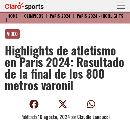
HOME
I
OLÍMPICOS
I
PARIS 2024
I
PARIS 2024 - HIGHLIGHTS
I
VIDEO
Highlights de atletismo
en Paris 2024: Resultado
de la final de los 800
metros varonil
Publicado
10 agosto, 2024
por
Claudio Landucci