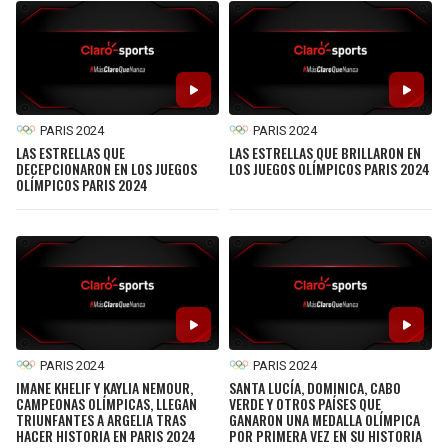
PARIS 2024
PARIS 2024
LAS ESTRELLAS QUE
LAS ESTRELLAS QUE BRILLARON EN
DECEPCIONARON EN LOS JUEGOS
LOS JUEGOS OLÍMPICOS PARIS 2024
OLÍMPICOS PARIS 2024
PARIS 2024
PARIS 2024
IMANE KHELIF Y KAYLIA NEMOUR,
SANTA LUCÍA, DOMINICA, CABO
CAMPEONAS OLÍMPICAS, LLEGAN
VERDE Y OTROS PAÍSES QUE
TRIUNFANTES A ARGELIA TRAS
GANARON UNA MEDALLA OLÍMPICA
HACER HISTORIA EN PARIS 2024
POR PRIMERA VEZ EN SU HISTORIA