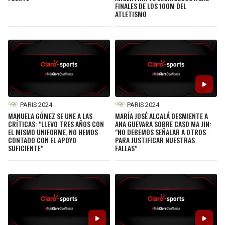
FINALES DE LOS 100M DEL
ATLETISMO
PARIS 2024
PARIS 2024
MANUELA GÓMEZ SE UNE A LAS
MARÍA JOSÉ ALCALÁ DESMIENTE A
CRÍTICAS: "LLEVO TRES AÑOS CON
ANA GUEVARA SOBRE CASO MA JIN:
EL MISMO UNIFORME, NO HEMOS
"NO DEBEMOS SEÑALAR A OTROS
CONTADO CON EL APOYO
PARA JUSTIFICAR NUESTRAS
SUFICIENTE"
FALLAS"