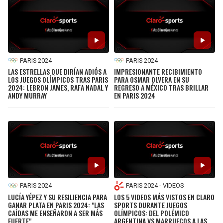
PARIS 2024
PARIS 2024
LAS ESTRELLAS QUE DIRÍAN ADIÓS A
IMPRESIONANTE RECIBIMIENTO
LOS JUEGOS OLÍMPICOS TRAS PARIS
PARA OSMAR OLVERA EN SU
2024: LEBRON JAMES, RAFA NADAL Y
REGRESO A MÉXICO TRAS BRILLAR
ANDY MURRAY
EN PARIS 2024
PARIS 2024
PARIS 2024 - VIDEOS
LUCÍA YÉPEZ Y SU RESILIENCIA PARA
LOS 5 VIDEOS MÁS VISTOS EN CLARO
GANAR PLATA EN PARIS 2024: "LAS
SPORTS DURANTE JUEGOS
CAÍDAS ME ENSEÑARON A SER MÁS
OLÍMPICOS: DEL POLÉMICO
FUERTE"
ARGENTINA VS MARRUECOS A LAS