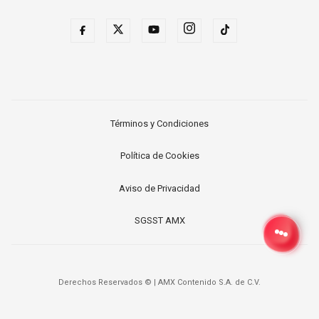
Términos y Condiciones
Política de Cookies
Aviso de Privacidad
SGSST AMX
Derechos Reservados ©
|
AMX Contenido S.A. de C.V.