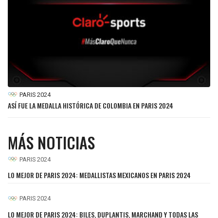
SEAHAWKS
PELICANS
BEARS
SPURS
LIONS
NUGGETS
PACKERS
TIMBERWOLVES
PARIS 2024
ASÍ FUE LA MEDALLA HISTÓRICA DE COLOMBIA EN PARIS 2024
VIKINGS
THUNDER
MÁS NOTICIAS
FALCONS
TRAIL BLAZERS
PARIS 2024
PANTHERS
JAZZ
LO MEJOR DE PARIS 2024: MEDALLISTAS MEXICANOS EN PARIS 2024
SAINTS
PARIS 2024
LO MEJOR DE PARIS 2024: BILES, DUPLANTIS, MARCHAND Y TODAS LAS