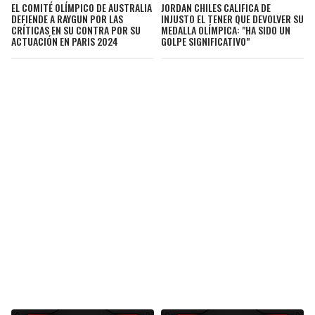
EL COMITÉ OLÍMPICO DE AUSTRALIA
JORDAN CHILES CALIFICA DE
DEFIENDE A RAYGUN POR LAS
INJUSTO EL TENER QUE DEVOLVER SU
CRÍTICAS EN SU CONTRA POR SU
MEDALLA OLÍMPICA: "HA SIDO UN
ACTUACIÓN EN PARIS 2024
GOLPE SIGNIFICATIVO"