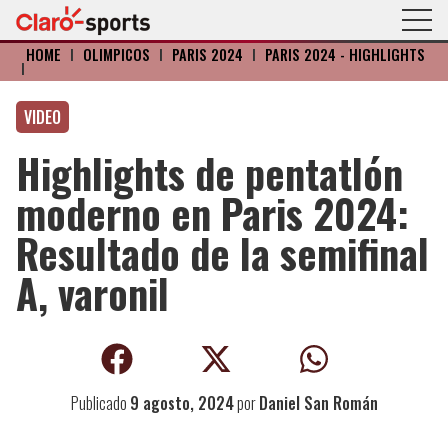
HOME
I
OLÍMPICOS
I
PARIS 2024
I
PARIS 2024 - HIGHLIGHTS
I
VIDEO
Highlights de pentatlón
moderno en Paris 2024:
Resultado de la semifinal
A, varonil
Publicado
9 agosto, 2024
por
Daniel San Román