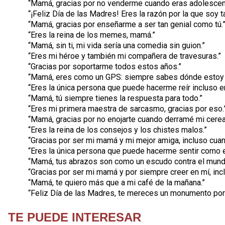
“Mamá, gracias por no venderme cuando eras adolescen
“¡Feliz Día de las Madres! Eres la razón por la que soy ta
“Mamá, gracias por enseñarme a ser tan genial como tú.
“Eres la reina de los memes, mamá.”
“Mamá, sin ti, mi vida sería una comedia sin guion.”
“Eres mi héroe y también mi compañera de travesuras.”
“Gracias por soportarme todos estos años.”
“Mamá, eres como un GPS: siempre sabes dónde estoy 
“Eres la única persona que puede hacerme reír incluso 
“Mamá, tú siempre tienes la respuesta para todo.”
“Eres mi primera maestra de sarcasmo, gracias por eso.
“Mamá, gracias por no enojarte cuando derramé mi cereal
“Eres la reina de los consejos y los chistes malos.”
“Gracias por ser mi mamá y mi mejor amiga, incluso cuan
“Eres la única persona que puede hacerme sentir como e
“Mamá, tus abrazos son como un escudo contra el mund
“Gracias por ser mi mamá y por siempre creer en mí, inc
“Mamá, te quiero más que a mi café de la mañana.”
“Feliz Día de las Madres, te mereces un monumento por 
TE PUEDE INTERESAR