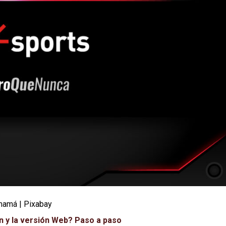
 mamá | Pixabay
n y la versión Web? Paso a paso