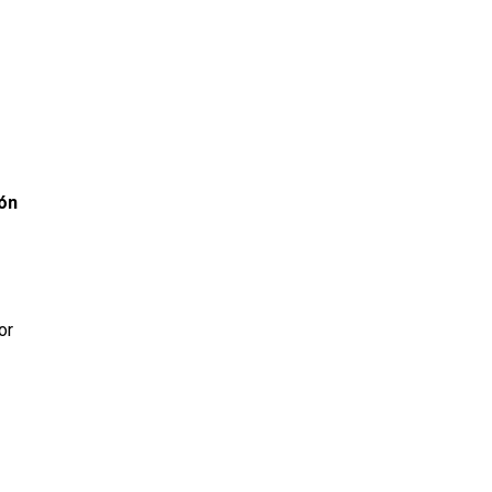
ión
or