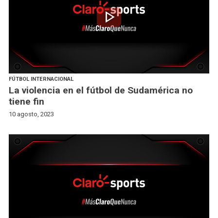
play_arrow
FÚTBOL INTERNACIONAL
La violencia en el fútbol de Sudamérica no
tiene fin
10 agosto, 2023