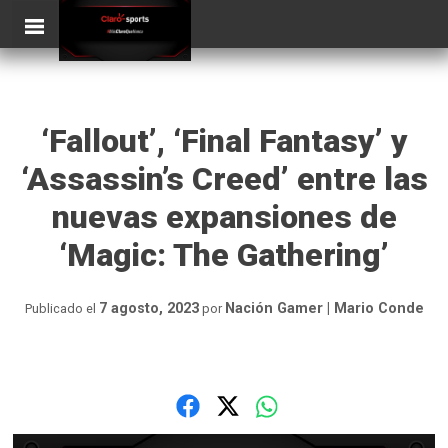
Skip
ClaroSports
Más Claro que nunca
to
content
‘Fallout’, ‘Final Fantasy’ y
‘Assassin’s Creed’ entre las
nuevas expansiones de
‘Magic: The Gathering’
7 agosto, 2023
Nación Gamer | Mario Conde
Publicado el
por