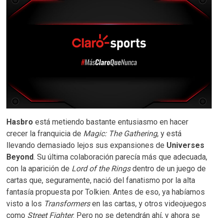
Hasbro
está metiendo bastante entusiasmo en hacer
crecer la franquicia de
Magic: The Gathering
, y está
llevando demasiado lejos sus expansiones de
Universes
Beyond
. Su última colaboración parecía más que adecuada,
con la aparición de
Lord of the Rings
dentro de un juego de
cartas que, seguramente, nació del fanatismo por la alta
fantasía propuesta por Tolkien. Antes de eso, ya habíamos
visto a los
Transformers
en las cartas, y otros videojuegos
como
Street Fighter
. Pero no se detendrán ahí, y ahora se