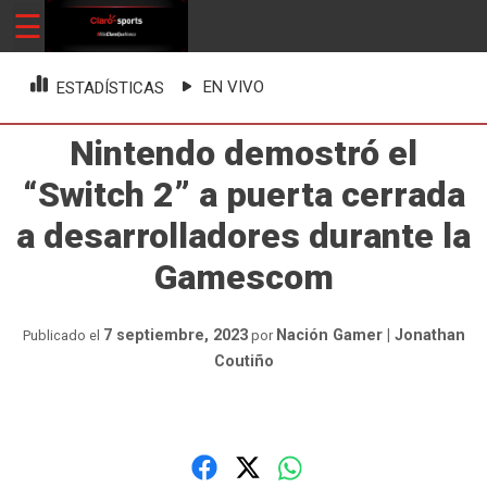
Skip
☰
ClaroSports
Más Claro que nunca
to
content
EN VIVO
ESTADÍSTICAS
Nintendo demostró el
“Switch 2” a puerta cerrada
a desarrolladores durante la
Gamescom
7 septiembre, 2023
Nación Gamer | Jonathan
Publicado el
por
Coutiño