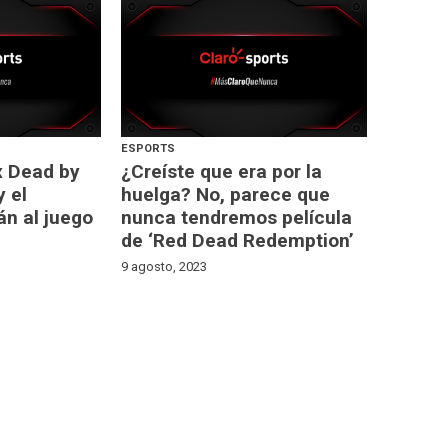
ESPORTS
 x Dead by
¿Creíste que era por la
y el
huelga? No, parece que
án al juego
nunca tendremos película
de ‘Red Dead Redemption’
9 agosto, 2023