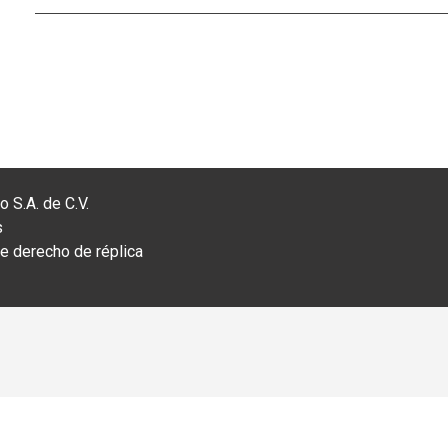
 S.A. de C.V.
s
 derecho de réplica