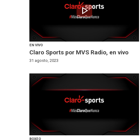
play_arrow
EN VIVO
Claro Sports por MVS Radio, en vivo
31 agosto, 2023
BOXEO