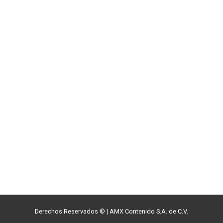
Derechos Reservados ©
|
AMX Contenido S.A. de C.V.