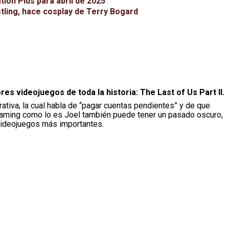
ion Plus para abril de 2025
tling, hace cosplay de Terry Bogard
res videojuegos de toda la historia: The Last of Us Part II.
ativa, la cual habla de “pagar cuentas pendientes” y de que
gaming como lo es Joel también puede tener un pasado oscuro,
 videojuegos más importantes.