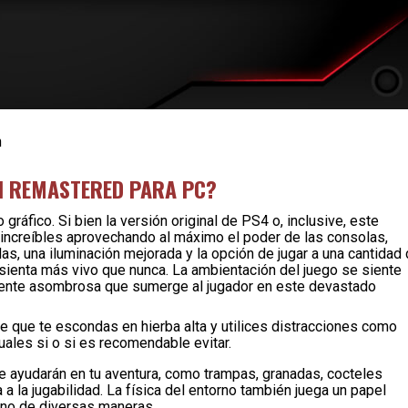
n
 II REMASTERED PARA PC?
ráfico. Si bien la versión original de PS4 o, inclusive, este
 increíbles aprovechando al máximo el poder de las consolas,
s, una iluminación mejorada y la opción de jugar a una cantidad
 sienta más vivo que nunca. La ambientación del juego se siente
mente asombrosa que sumerge al jugador en este devastado
e que te escondas en hierba alta y utilices distracciones como
cuales si o si es recomendable evitar.
e ayudarán en tu aventura, como trampas, granadas, cocteles
 la jugabilidad. La física del entorno también juega un papel
orno de diversas maneras.