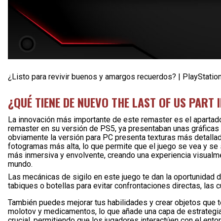
¿Listo para revivir buenos y amargos recuerdos? | PlayStatio
¿QUÉ TIENE DE NUEVO THE LAST OF US PART
La innovación más importante de este remaster es el apartado g
remaster en su versión de PS5, ya presentaban unas gráficas
obviamente la versión para PC presenta texturas más detallada
fotogramas más alta, lo que permite que el juego se vea y se
más inmersiva y envolvente, creando una experiencia visual
mundo.
Las mecánicas de sigilo en este juego te dan la oportunidad d
tabiques o botellas para evitar confrontaciones directas, las 
También puedes mejorar tus habilidades y crear objetos que t
molotov y medicamentos, lo que añade una capa de estrategia a
crucial, permitiendo que los jugadores interactúen con el ent