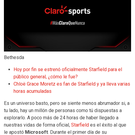
Bethesda
Hoy por fin se estrenó oficialmente Starfield para el
público general, ¿cómo le fue?
Chloë Grace Moretz es fan de Starfield y ya lleva varias
horas acumuladas
Es un universo basto, pero se siente menos abrumador si, a
tu lado, hay un millón de personas como tú dispuestas a
explorarlo. A poco más de 24 horas de haber llegado a
nuestras vidas de forma oficial,
Starfield
es el éxito al que
le apostó
Microsoft
. Durante el primer día de su