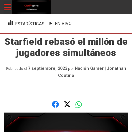
Skip
☰
ClaroSports
Más Claro que nunca
to
content
EN VIVO
ESTADÍSTICAS
Starfield rebasó el millón de
jugadores simultáneos
7 septiembre, 2023
Nación Gamer | Jonathan
Publicado el
por
Coutiño