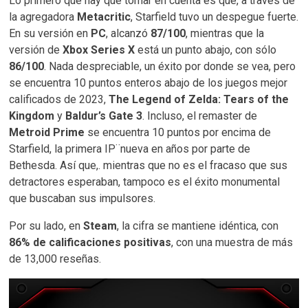
Lo primero que hay que tomar en cuenta es que, a través de
la agregadora
Metacritic
, Starfield tuvo un despegue fuerte.
En su versión en
PC
, alcanzó
87/100
, mientras que la
versión de
Xbox Series X
está un punto abajo, con sólo
86/100
. Nada despreciable, un éxito por donde se vea, pero
se encuentra 10 puntos enteros abajo de los juegos mejor
calificados de 2023,
The Legend of Zelda: Tears of the
Kingdom
y
Baldur’s Gate 3
. Incluso, el remaster de
Metroid Prime
se encuentra 10 puntos por encima de
Starfield, la primera IP¨nueva en años por parte de
Bethesda. Así que,. mientras que no es el fracaso que sus
detractores esperaban, tampoco es el éxito monumental
que buscaban sus impulsores.
Por su lado, en
Steam
, la cifra se mantiene idéntica, con
86% de calificaciones positivas
, con una muestra de más
de 13,000 reseñas.