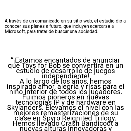
A través de un comunicado en su sitio web, el estudio dio a
conocer sus planes a futuro, que incluyen acercarse a
Microsoft, para tratar de buscar una sociedad.
“¡Estamos encantados de anunciar
que Toys for Bob se convertirá en un
estudio de desarrollo de juegos
independiente!
A lo largo de los años, hemos
inspirado amor, alegría y risas para el
niño interior de todos los jugadores.
Fuimos pioneros en nuevas
tecnologías IP y de hardware en
Skylanders. Elevamos el nivel con las
mejores remasterizaciones de su
clase en Spyro Reignited Trilogy.
Hemos llevado Crash Bandicoot a
nuevas alturas innovadoras y