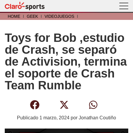
HOME
I
GEEK
I
VIDEOJUEGOS
I
Toys for Bob ,estudio
de Crash, se separó
de Activision, termina
el soporte de Crash
Team Rumble
Publicado
1 marzo, 2024
por
Jonathan Coutiño