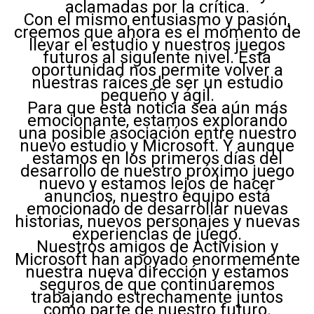
aclamadas por la crítica.
Con el mismo entusiasmo y pasión,
creemos que ahora es el momento de
llevar el estudio y nuestros juegos
futuros al siguiente nivel. Esta
oportunidad nos permite volver a
nuestras raíces de ser un estudio
pequeño y ágil.
Para que esta noticia sea aún más
emocionante, estamos explorando
una posible asociación entre nuestro
nuevo estudio y Microsoft. Y aunque
estamos en los primeros días del
desarrollo de nuestro próximo juego
nuevo y estamos lejos de hacer
anuncios, nuestro equipo está
emocionado de desarrollar nuevas
historias, nuevos personajes y nuevas
experiencias de juego.
Nuestros amigos de Activision y
Microsoft han apoyado enormemente
nuestra nueva dirección y estamos
seguros de que continuaremos
trabajando estrechamente juntos
como parte de nuestro futuro.