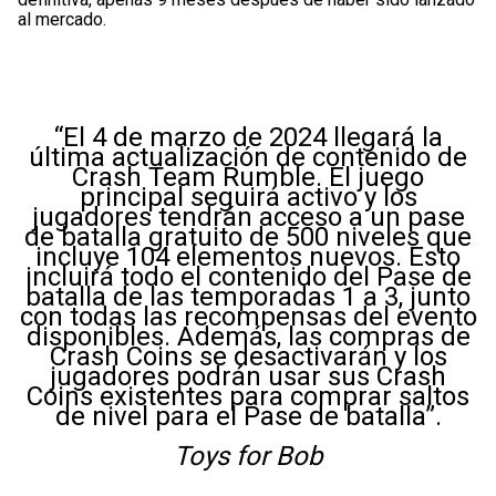
al mercado.
“El 4 de marzo de 2024 llegará la
última actualización de contenido de
Crash Team Rumble. El juego
principal seguirá activo y los
jugadores tendrán acceso a un pase
de batalla gratuito de 500 niveles que
incluye 104 elementos nuevos. Esto
incluirá todo el contenido del Pase de
batalla de las temporadas 1 a 3, junto
con todas las recompensas del evento
disponibles. Además, las compras de
Crash Coins se desactivarán y los
jugadores podrán usar sus Crash
Coins existentes para comprar saltos
de nivel para el Pase de batalla”.
Toys for Bob