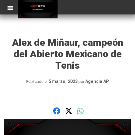
Skip
ClaroSports
Más Claro que nunca
to
content
Alex de Miñaur, campeón
del Abierto Mexicano de
Tenis
5 marzo, 2023
Agencia AP
Publicado el
por