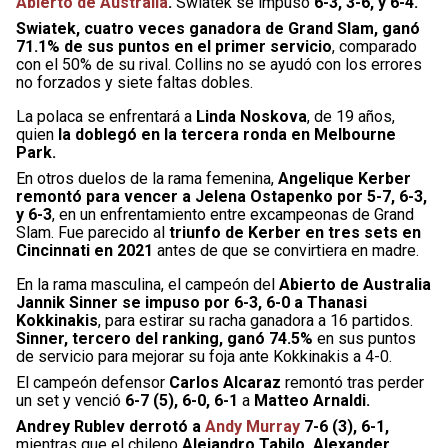
Abierto de Australia
.
Swiatek se impuso
6-3, 3-6, y 6-4.
Swiatek, cuatro veces ganadora de Grand Slam, ganó
71.1% de sus puntos en el primer servicio
, comparado
con el 50% de su rival. Collins no se ayudó con los errores
no forzados y siete faltas dobles.
La polaca se enfrentará a
Linda Noskova
, de 19 años,
quien
la doblegó en la tercera ronda en Melbourne
Park.
En otros duelos de la rama femenina,
Angelique Kerber
remontó para vencer a Jelena Ostapenko por 5-7, 6-3,
y 6-3
, en un enfrentamiento entre excampeonas de Grand
Slam. Fue parecido al
triunfo de Kerber en tres sets en
Cincinnati en 2021
antes de que se convirtiera en madre.
En la rama masculina, el campeón del
Abierto de Australia
Jannik Sinner se impuso por 6-3, 6-0 a Thanasi
Kokkinakis
, para estirar su racha ganadora a 16 partidos.
Sinner, tercero del ranking, ganó 74.5%
en sus puntos
de servicio para mejorar su foja ante Kokkinakis a 4-0.
El campeón defensor
Carlos Alcaraz
remontó tras perder
un set y venció
6-7 (5), 6-0, 6-1
a
Matteo Arnaldi.
Andrey Rublev derrotó a
Andy Murray
7-6 (3), 6-1,
mientras que el chileno
Alejandro Tabilo, Alexander