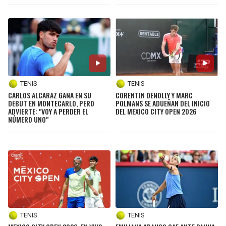
TENIS
TENIS
CARLOS ALCARAZ GANA EN SU
CORENTIN DENOLLY Y MARC
DEBUT EN MONTECARLO, PERO
POLMANS SE ADUEÑAN DEL INICIO
ADVIERTE: "VOY A PERDER EL
DEL MEXICO CITY OPEN 2026
NÚMERO UNO"
TENIS
TENIS