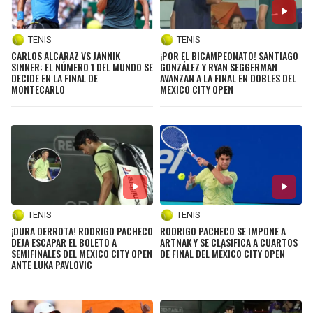
TENIS
TENIS
CARLOS ALCARAZ VS JANNIK
¡POR EL BICAMPEONATO! SANTIAGO
SINNER: EL NÚMERO 1 DEL MUNDO SE
GONZÁLEZ Y RYAN SEGGERMAN
DECIDE EN LA FINAL DE
AVANZAN A LA FINAL EN DOBLES DEL
MONTECARLO
MEXICO CITY OPEN
TENIS
TENIS
¡DURA DERROTA! RODRIGO PACHECO
RODRIGO PACHECO SE IMPONE A
DEJA ESCAPAR EL BOLETO A
ARTNAK Y SE CLASIFICA A CUARTOS
SEMIFINALES DEL MEXICO CITY OPEN
DE FINAL DEL MÉXICO CITY OPEN
ANTE LUKA PAVLOVIC