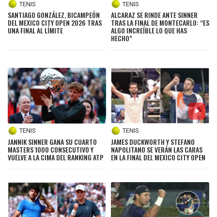
TENIS
TENIS
SANTIAGO GONZÁLEZ, BICAMPEÓN
ALCARAZ SE RINDE ANTE SINNER
DEL MEXICO CITY OPEN 2026 TRAS
TRAS LA FINAL DE MONTECARLO: “ES
UNA FINAL AL LÍMITE
ALGO INCREÍBLE LO QUE HAS
HECHO”
TENIS
TENIS
JANNIK SINNER GANA SU CUARTO
JAMES DUCKWORTH Y STEFANO
MASTERS 1000 CONSECUTIVO Y
NAPOLITANO SE VERÁN LAS CARAS
VUELVE A LA CIMA DEL RANKING ATP
EN LA FINAL DEL MEXICO CITY OPEN