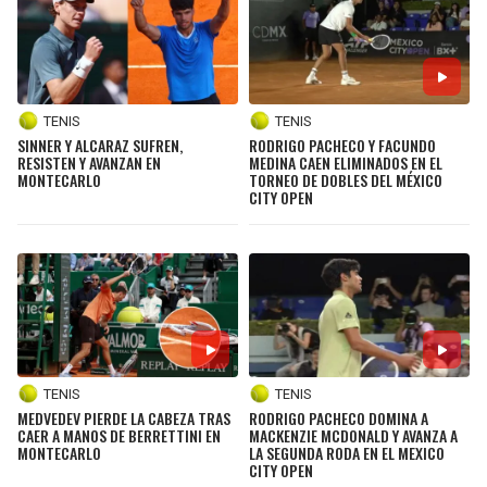
TENIS
TENIS
SINNER Y ALCARAZ SUFREN,
RODRIGO PACHECO Y FACUNDO
RESISTEN Y AVANZAN EN
MEDINA CAEN ELIMINADOS EN EL
MONTECARLO
TORNEO DE DOBLES DEL MÉXICO
CITY OPEN
TENIS
TENIS
MEDVEDEV PIERDE LA CABEZA TRAS
RODRIGO PACHECO DOMINA A
CAER A MANOS DE BERRETTINI EN
MACKENZIE MCDONALD Y AVANZA A
MONTECARLO
LA SEGUNDA RODA EN EL MEXICO
CITY OPEN