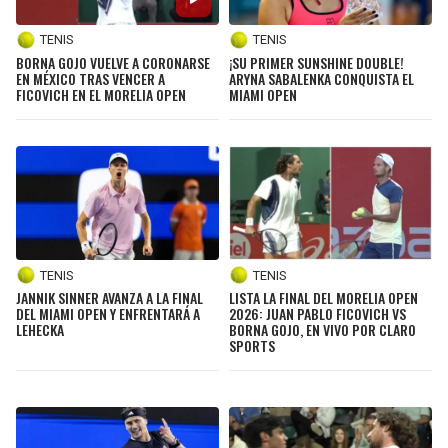
TENIS
TENIS
BORNA GOJO VUELVE A CORONARSE
¡SU PRIMER SUNSHINE DOUBLE!
EN MÉXICO TRAS VENCER A
ARYNA SABALENKA CONQUISTA EL
FICOVICH EN EL MORELIA OPEN
MIAMI OPEN
TENIS
TENIS
JANNIK SINNER AVANZA A LA FINAL
LISTA LA FINAL DEL MORELIA OPEN
DEL MIAMI OPEN Y ENFRENTARÁ A
2026: JUAN PABLO FICOVICH VS
LEHECKA
BORNA GOJO, EN VIVO POR CLARO
SPORTS