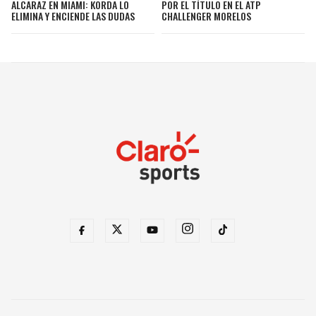
ALCARAZ EN MIAMI: KORDA LO
POR EL TÍTULO EN EL ATP
ELIMINA Y ENCIENDE LAS DUDAS
CHALLENGER MORELOS