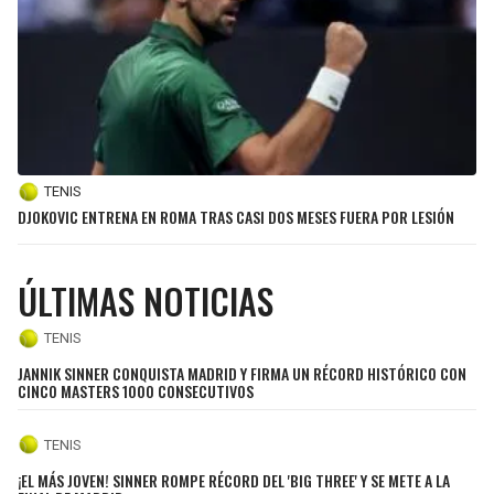
SEAHAWKS
PELICANS
BEARS
SPURS
LIONS
NUGGETS
TENIS
DJOKOVIC ENTRENA EN ROMA TRAS CASI DOS MESES FUERA POR LESIÓN
PACKERS
TIMBERWOLVES
VIKINGS
THUNDER
ÚLTIMAS NOTICIAS
FALCONS
TRAIL BLAZERS
TENIS
JANNIK SINNER CONQUISTA MADRID Y FIRMA UN RÉCORD HISTÓRICO CON
PANTHERS
JAZZ
CINCO MASTERS 1000 CONSECUTIVOS
SAINTS
TENIS
¡EL MÁS JOVEN! SINNER ROMPE RÉCORD DEL 'BIG THREE' Y SE METE A LA