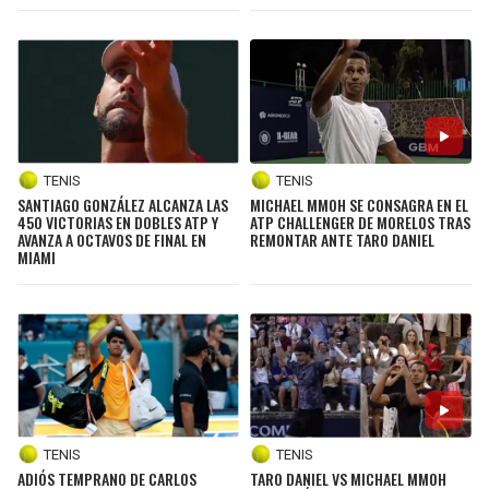
TENIS
TENIS
MICHAEL MMOH SE CONSAGRA EN EL
SANTIAGO GONZÁLEZ ALCANZA LAS
ATP CHALLENGER DE MORELOS TRAS
450 VICTORIAS EN DOBLES ATP Y
REMONTAR ANTE TARO DANIEL
AVANZA A OCTAVOS DE FINAL EN
MIAMI
TENIS
TENIS
ADIÓS TEMPRANO DE CARLOS
TARO DANIEL VS MICHAEL MMOH