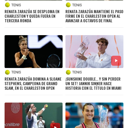
TENIS
TENIS
RENATA ZARAZÚA SE DESPLOMA EN
RENATA ZARAZÚA MANTIENE EL PASO
CHARLESTON Y QUEDA FUERA EN
FIRME EN EL CHARLESTON OPEN AL
TERCERA RONDA
AVANZAR A OCTAVOS DE FINAL
TENIS
TENIS
¡SUNSHINE DOUBLE… Y SIN PERDER
RENATA ZARAZÚA DOMINA A SLOANE
UN SET! JANNIK SINNER HACE
STEPHENS, CAMPEONA DE GRAND
HISTORIA CON EL TÍTULO EN MIAMI
SLAM, EN EL CHARLESTON OPEN