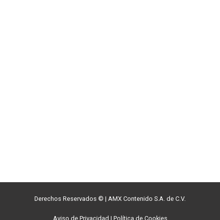
Derechos Reservados ©
|
AMX Contenido S.A. de C.V.
Aviso de Privacidad
|
Política de Cookies