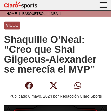
HOME
I
BÁSQUETBOL
I
NBA
I
VIDEO
Shaquille O’Neal:
“Creo que Shai
Gilgeous-Alexander
se merecía el MVP”
Publicado
8 mayo, 2024
por
Redacción Claro Sports