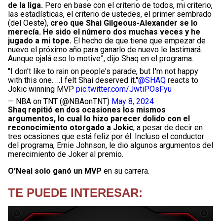
de la liga.
Pero en base con el criterio de todos, mi criterio,
las estadísticas, el criterio de ustedes, el primer sembrado
(del Oeste),
creo que Shai Gilgeous-Alexander se lo
merecía. He sido el número dos muchas veces y he
jugado a mi tope.
El hecho de que tiene que empezar de
nuevo el próximo año para ganarlo de nuevo le lastimará.
Aunque ojalá eso lo motive”, dijo Shaq en el programa.
"I don't like to rain on people's parade, but I'm not happy
with this one. …I felt Shai deserved it."
@SHAQ
reacts to
Jokic winning MVP
pic.twitter.com/JwtiPOsFyu
— NBA on TNT (@NBAonTNT)
May 8, 2024
Shaq repitió en dos ocasiones los mismos
argumentos, lo cual lo hizo parecer dolido con el
reconocimiento otorgado a Jokic
, a pesar de decir en
tres ocasiones que está feliz por él. Incluso el conductor
del programa, Ernie Johnson, le dio algunos argumentos del
merecimiento de Joker al premio.
O’Neal solo ganó un MVP
en su carrera.
TE PUEDE INTERESAR: