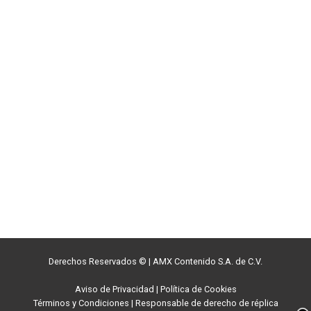
Derechos Reservados ©
|
AMX Contenido S.A. de C.V.
Aviso de Privacidad
|
Política de Cookies
Términos y Condiciones
|
Responsable de derecho de réplica