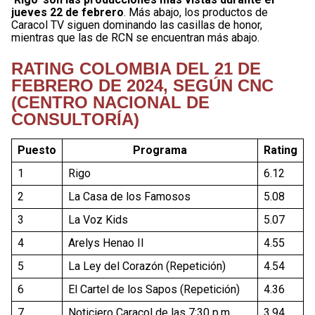
jueves 22 de febrero
. Más abajo, los productos de
Caracol TV siguen dominando las casillas de honor,
mientras que las de RCN se encuentran más abajo.
RATING COLOMBIA DEL 21 DE
FEBRERO DE 2024, SEGÚN CNC
(CENTRO NACIONAL DE
CONSULTORÍA)
Puesto
Programa
Rating
1
Rigo
6.12
2
La Casa de los Famosos
5.08
3
La Voz Kids
5.07
4
Arelys Henao II
4.55
5
La Ley del Corazón (Repetición)
4.54
6
El Cartel de los Sapos (Repetición)
4.36
7
Noticiero Caracol de las 7:30 p.m.
3.94