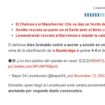
Cargand
El Chelsea y el Manchester City se dan un festín 
Sevilla rescata un punto en el Derbi ante el Betis 
Lewandowski rescata al Barcelona e impide la caí
El defensa
Alex Grimaldo
volvió a anotar y asistió en o
cima de la clasificación de la
Bundesliga
al golear
4-0
el 
⚫️🔴 ¡Los tres puntos del quedan en casa! 👏👏👏
#B04FC
pic.twitter.com/8PvMPRNpm2
— Bayer 04 Leverkusen (@bayer04_es)
November 12, 202
Grimaldo, quien llegó al Leverkusen este verano provenien
anotando por segundo duelo consecutivo.