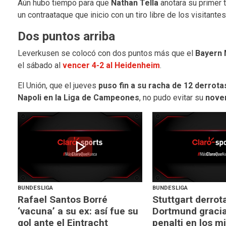
Aún hubo tiempo para que
Nathan Tella
anotara su primer t
un contraataque que inicio con un tiro libre de los visitantes
Dos puntos arriba
Leverkusen se colocó con dos puntos más que el
Bayern 
el sábado al
vencer 4-2 al Heidenheim
.
El Unión, que el jueves
puso fin a su racha de 12 derrota
Napoli en la Liga de Campeones
, no pudo evitar su
noven
play_arrow
BUNDESLIGA
BUNDESLIGA
Rafael Santos Borré
Stuttgart derrota
‘vacuna’ a su ex: así fue su
Dortmund gracia
gol ante el Eintracht
penalti en los m