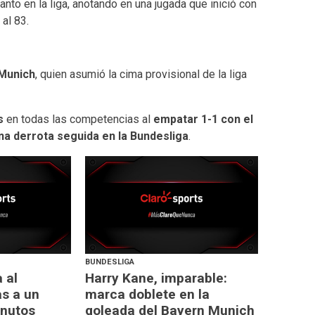
anto en la liga, anotando en una jugada que inició con
 al 83.
Munich
, quien asumió la cima provisional de la liga
s
en todas las competencias al
empatar 1-1 con el
a derrota seguida en la Bundesliga
.
BUNDESLIGA
 al
Harry Kane, imparable:
s a un
marca doblete en la
inutos
goleada del Bayern Munich