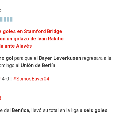
o
de goles en Stamford Bridge
con un golazo de Ivan Rakitic
da ante Alavés
tro gol
para que el
Bayer Leverkusen
regresara a la
domingo al
Unión de Berlín
.
U
4-0 |
#SomosBayer04
3
te del
Benfica
, llevó su total en la liga a
seis goles