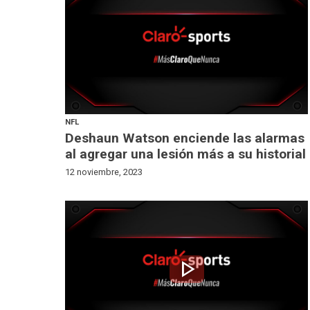
NFL
Deshaun Watson enciende las alarmas
al agregar una lesión más a su historial
12 noviembre, 2023
play_arrow