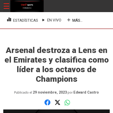
Skip
☰
ClaroSports
Más Claro que nunca
to
content
EN VIVO
MÁS...
ESTADÍSTICAS
Arsenal destroza a Lens en
el Emirates y clasifica como
líder a los octavos de
Champions
29 noviembre, 2023
Edward Castro
Publicado el
por