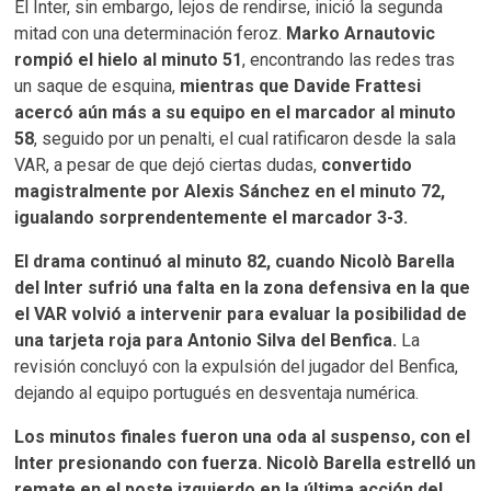
El Inter, sin embargo, lejos de rendirse, inició la segunda
mitad con una determinación feroz.
Marko Arnautovic
rompió el hielo al minuto 51
, encontrando las redes tras
un saque de esquina,
mientras que Davide Frattesi
acercó aún más a su equipo en el marcador al minuto
58
, seguido por un penalti, el cual ratificaron desde la sala
VAR, a pesar de que dejó ciertas dudas,
convertido
magistralmente por Alexis Sánchez en el minuto 72,
igualando sorprendentemente el marcador 3-3.
El drama continuó al minuto 82, cuando Nicolò Barella
del Inter sufrió una falta en la zona defensiva en la que
el VAR volvió a intervenir para evaluar la posibilidad de
una tarjeta roja para Antonio Silva del Benfica.
La
revisión concluyó con la expulsión del jugador del Benfica,
dejando al equipo portugués en desventaja numérica.
Los minutos finales fueron una oda al suspenso, con el
Inter presionando con fuerza. Nicolò Barella estrelló un
remate en el poste izquierdo en la última acción del