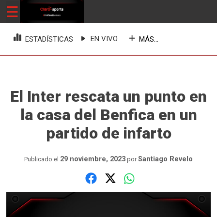
Skip
☰
ClaroSports
Más Claro que nunca
to
content
EN VIVO
MÁS...
ESTADÍSTICAS
El Inter rescata un punto en
la casa del Benfica en un
partido de infarto
29 noviembre, 2023
Santiago Revelo
Publicado el
por