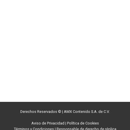
Derechos Reservados ©
|
AMX Contenido S.A. de C.V.
Aviso de Privacidad
|
Política de Cookies
Términos y Condiciones
|
Responsable de derecho de réplica