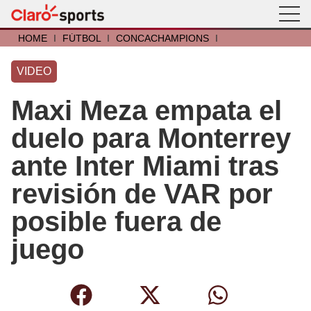
HOME
I
FÚTBOL
I
CONCACHAMPIONS
I
VIDEO
Maxi Meza empata el
duelo para Monterrey
ante Inter Miami tras
revisión de VAR por
posible fuera de
juego