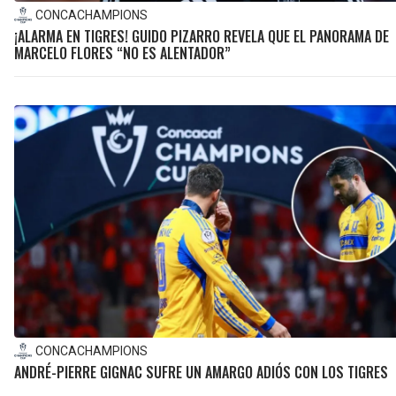
CONCACHAMPIONS
¡ALARMA EN TIGRES! GUIDO PIZARRO REVELA QUE EL PANORAMA DE
MARCELO FLORES “NO ES ALENTADOR”
CONCACHAMPIONS
ANDRÉ-PIERRE GIGNAC SUFRE UN AMARGO ADIÓS CON LOS TIGRES