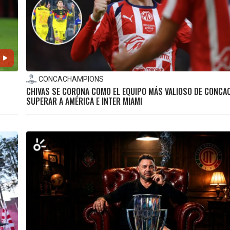
CONCACHAMPIONS
CHIVAS SE CORONA COMO EL EQUIPO MÁS VALIOSO DE CONCAC
SUPERAR A AMÉRICA E INTER MIAMI