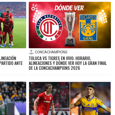
CONCACHAMPIONS
LINEACIÓN
TOLUCA VS TIGRES EN VIVO: HORARIO,
PARTIDO ANTE
ALINEACIONES Y DÓNDE VER HOY LA GRAN FINAL
DE LA CONCACHAMPIONS 2026