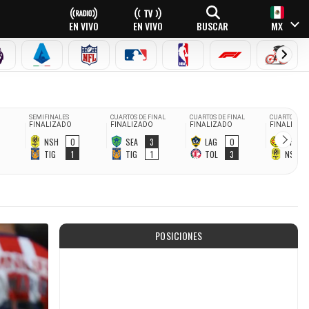
EN VIVO
EN VIVO
BUSCAR
MX
PREMIER LEAGUE
SERIE A
NFL
MLB
NBA
FÓRMULA 1
CICLI