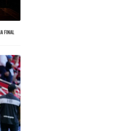
A FINAL