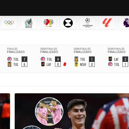
IAL 2026
OLÍMPICOS
SELECCIÓN MEXICANA
LIGA MX
LEAGUES CUP
CHAMPIONS LEAGUE
LALIGA