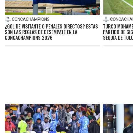
CONCACHAMPIONS
CONCACHA
¿GOL DE VISITANTE O PENALES DIRECTOS? ESTAS
TURCO MOHAMED
SON LAS REGLAS DE DESEMPATE EN LA
PARTIDO DE GI
CONCACHAMPIONS 2026
SEQUÍA DE TOL