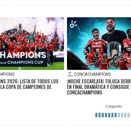
MPIONS
CONCACHAMPIONS
S 2026: LISTA DE TODOS LOS
¡NOCHE ESCARLATA! TOLUCA DERR
LA COPA DE CAMPEONES DE
EN FINAL DRAMÁTICA Y CONSIGUE
CONCACHAMPIONS