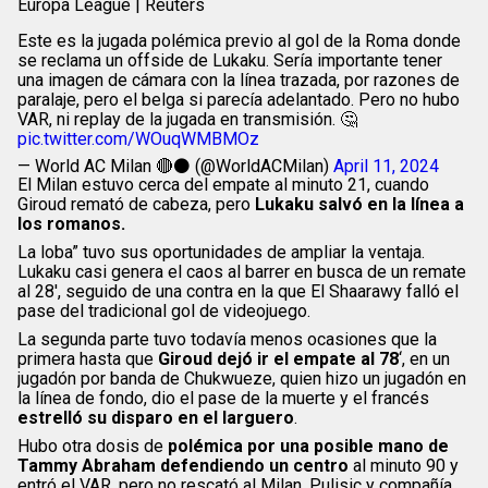
Europa League | Reuters
Este es la jugada polémica previo al gol de la Roma donde
se reclama un offside de Lukaku. Sería importante tener
una imagen de cámara con la línea trazada, por razones de
paralaje, pero el belga si parecía adelantado. Pero no hubo
VAR, ni replay de la jugada en transmisión. 🤔
pic.twitter.com/WOuqWMBMOz
— World AC Milan 🔴⚫ (@WorldACMilan)
April 11, 2024
El Milan estuvo cerca del empate al minuto 21, cuando
Giroud remató de cabeza, pero
Lukaku salvó en la línea a
los romanos.
La loba” tuvo sus oportunidades de ampliar la ventaja.
Lukaku casi genera el caos al barrer en busca de un remate
al 28′, seguido de una contra en la que El Shaarawy falló el
pase del tradicional gol de videojuego.
La segunda parte tuvo todavía menos ocasiones que la
primera hasta que
Giroud dejó ir el empate al 78
‘, en un
jugadón por banda de Chukwueze, quien hizo un jugadón en
la línea de fondo, dio el pase de la muerte y el francés
estrelló su disparo en el larguero
.
Hubo otra dosis de
polémica por una posible mano de
Tammy Abraham defendiendo un centro
al minuto 90 y
entró el VAR, pero no rescató al Milan. Pulisic y compañía