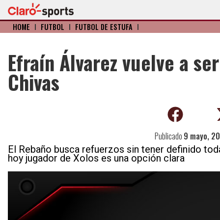
HOME
I
FÚTBOL
I
FÚTBOL DE ESTUFA
I
Efraín Álvarez vuelve a se
Chivas
Publicado
9 mayo, 2
El Rebaño busca refuerzos sin tener definido toda
hoy jugador de Xolos es una opción clara