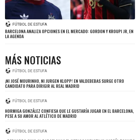
SEAHAWKS
PELICANS
FÚTBOL DE ESTUFA
BEARS
SPURS
BARCELONA ANALIZA OPCIONES EN EL MERCADO: GORDON Y KROUPI JR, EN
LA AGENDA
LIONS
NUGGETS
MÁS NOTICIAS
PACKERS
TIMBERWOLVES
FÚTBOL DE ESTUFA
VIKINGS
THUNDER
¡NI JOSÉ MOURINHO, NI JURGEN KLOPP! EN VALDEBEBAS SURGE OTRO
CANDIDATO PARA DIRIGIR AL REAL MADRID
FALCONS
TRAIL BLAZERS
FÚTBOL DE ESTUFA
PANTHERS
JAZZ
HORMIGA GONZÁLEZ CONFIESA QUE LE GUSTARÍA JUGAR EN EL BARCELONA,
PESE A SU AMOR AL ATLÉTICO DE MADRID
SAINTS
FÚTBOL DE ESTUFA