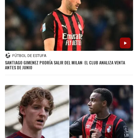
JAGUARS
WIZARDS
TITANS
WARRIORS
COWBOYS
CLIPPERS
GIANTS
LAKERS
FÚTBOL DE ESTUFA
SANTIAGO GIMENEZ PODRÍA SALIR DEL MILAN: EL CLUB ANALIZA VENTA
ANTES DE JUNIO
EAGLES
SUNS
COMMANDERS
KINGS
CARDINALS
MAVERICKS
RAMS
ROCKETS
49ERS
GRIZZLIES