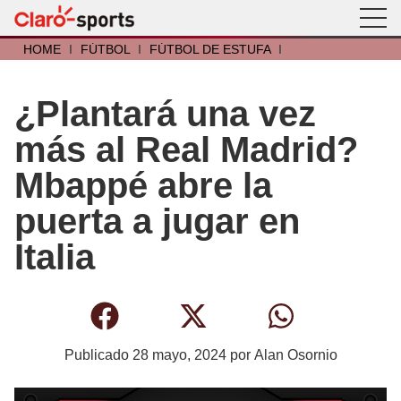
HOME
I
FÚTBOL
I
FÚTBOL DE ESTUFA
I
¿Plantará una vez
más al Real Madrid?
Mbappé abre la
puerta a jugar en
Italia
Publicado
28 mayo, 2024
por
Alan Osornio