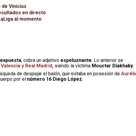
 de Vinicius
esultados en directo
 LaLiga al momento
 expuesta
, cobra un adjetivo
espeluznante
. Lo anterior se
e
Valencia y Real Madrid,
siendo la víctima
Mouctar Diakhaby.
búsqueda de despejar el balón, que estaba en posesión de
Auréli
cuerpo por el
número 16 Diego López.