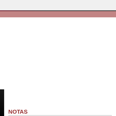
NOTAS