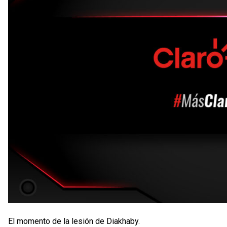
El momento de la lesión de Diakhaby.