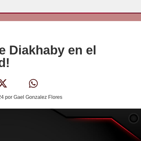
e Diakhaby en el
d!
24
por
Gael Gonzalez Flores