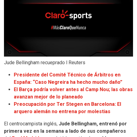
Jude Bellingham recueprado l Reuters
Presidente del Comité Técnico de Árbitros en
España: “Caso Negreira ha hecho mucho daño”
El Barça podría volver antes al Camp Nou; las obras
avanzan mejor de lo planeado
Preocupación por Ter Stegen en Barcelona: El
arquero alemán no entrena por molestias
El centrocampista inglés,
Jude Bellingham, entrenó por
primera vez en la semana a lado de sus compañeros