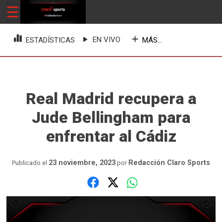
Skip
☰
ClaroSports
Más Claro que nunca
to
content
EN VIVO
MÁS...
ESTADÍSTICAS
Real Madrid recupera a
Jude Bellingham para
enfrentar al Cádiz
23 noviembre, 2023
Redacción Claro Sports
Publicado el
por