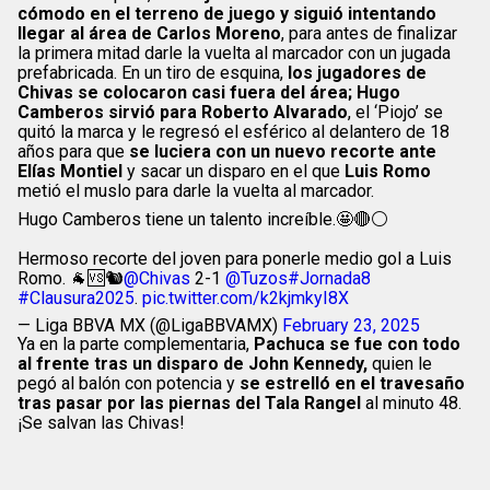
cómodo en el terreno de juego y siguió intentando
llegar al área de Carlos Moreno
, para antes de finalizar
la primera mitad darle la vuelta al marcador con un jugada
prefabricada. En un tiro de esquina,
los jugadores de
Chivas se colocaron casi fuera del área; Hugo
Camberos sirvió para Roberto Alvarado
, el ‘Piojo’ se
quitó la marca y le regresó el esférico al delantero de 18
años para que
se luciera con un nuevo recorte ante
Elías Montiel
y sacar un disparo en el que
Luis Romo
metió el muslo para darle la vuelta al marcador.
Hugo Camberos tiene un talento increíble.🤩🔴⚪
Hermoso recorte del joven para ponerle medio gol a Luis
Romo. 🐐🆚🐿️
@Chivas
2-1
@Tuzos
#Jornada8
#Clausura2025
.
pic.twitter.com/k2kjmkyI8X
— Liga BBVA MX (@LigaBBVAMX)
February 23, 2025
Ya en la parte complementaria,
Pachuca se fue con todo
al frente tras un disparo de John Kennedy,
quien le
pegó al balón con potencia y
se estrelló en el travesaño
tras pasar por las piernas del Tala Rangel
al minuto 48.
¡Se salvan las Chivas!