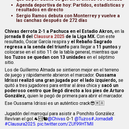
Agenda deportiva de hoy: Partidos, estadísticas y
resultados en directo
Sergio Ramos debuta con Monterrey y vuelve a
las canchas después de 272 días
Chivas derrota 2-1 a Pachuca en el Estadio Akron,
en la
jornada 8 del
Clausura 2025
de la Liga MX.
Con este
resultado, Óscar García respira y
el Rebaño Sagrado
regresa a la senda del triunfo
para llegar a
11 puntos
y
colocarse en el sitio 11 de la tabla general, mientras que
los Tuzos se quedan con 13 unidades
en el séptimo
sitio.
Los de Guillermo Almada se sintieron mejor en el terreno
de juego y rápidamente abrieron el marcador.
Oussama
Idrissi realizó una gran jugada por el lado izquierdo,
se
quitó a tres jugadores para entrar al área chica y
sacó un
poderoso centro que llegó directo a los pies de Arturo
González,
quien le pegó de primera para abrir el marcador.
Ese Oussama Idrissi es un auténtico crack😎🇲🇦
Jugadón del marroquí para asistir a Ponchito González.
Revívan el gol.🐐🆚🐿️
@Chivas
0-1
@Tuzos
#Jornada8
#Clausura2025
.
pic.twitter.com/ZUf99HTMll