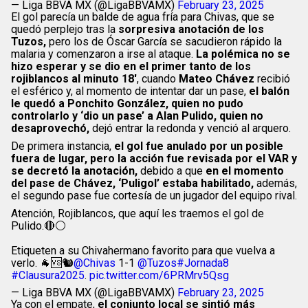
— Liga BBVA MX (@LigaBBVAMX)
February 23, 2025
El gol parecía un balde de agua fría para Chivas, que se
quedó perplejo tras la
sorpresiva anotación de los
Tuzos,
pero los de Óscar García se sacudieron rápido la
malaria y comenzaron a irse al ataque.
La polémica no se
hizo esperar y se dio en el primer tanto de los
rojiblancos al minuto 18′
, cuando
Mateo Chávez
recibió
el esférico y, al momento de intentar dar un pase,
el balón
le quedó a Ponchito González, quien no pudo
controlarlo y ‘dio un pase’ a Alan Pulido, quien no
desaprovechó,
dejó entrar la redonda y venció al arquero.
De primera instancia,
el gol fue anulado por un posible
fuera de lugar, pero la acción fue revisada por el VAR y
se decretó la anotación,
debido a que
en el momento
del pase de Chávez, ‘Puligol’ estaba habilitado,
además,
el segundo pase fue cortesía de un jugador del equipo rival.
Atención, Rojiblancos, que aquí les traemos el gol de
Pulido.🔴⚪
Etiqueten a su Chivahermano favorito para que vuelva a
verlo. 🐐🆚🐿️
@Chivas
1-1
@Tuzos
#Jornada8
#Clausura2025
.
pic.twitter.com/6PRMrv5Qsg
— Liga BBVA MX (@LigaBBVAMX)
February 23, 2025
Ya con el empate,
el conjunto local se sintió más