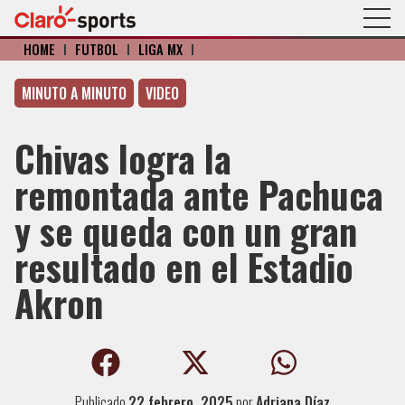
HOME
I
FÚTBOL
I
LIGA MX
I
MINUTO A MINUTO
VIDEO
Chivas logra la
remontada ante Pachuca
y se queda con un gran
resultado en el Estadio
Akron
Publicado
22 febrero, 2025
por
Adriana Díaz