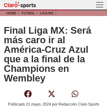
HOME
I
FÚTBOL
I
LIGA MX
I
Final Liga MX: Será
más caro ir al
América-Cruz Azul
que a la final de la
Champions en
Wembley
Publicado
21 mayo, 2024
por
Redacción Claro Sports