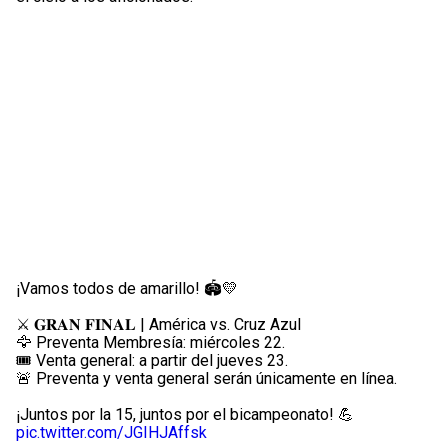
¡Vamos todos de amarillo! 🏟️💛
⚔️ 𝐆𝐑𝐀𝐍 𝐅𝐈𝐍𝐀𝐋 | América vs. Cruz Azul
🦅 Preventa Membresía: miércoles 22.
🎟️ Venta general: a partir del jueves 23.
🚨 Preventa y venta general serán únicamente en línea.
¡Juntos por la 15, juntos por el bicampeonato! 💪
pic.twitter.com/JGIHJAffsk