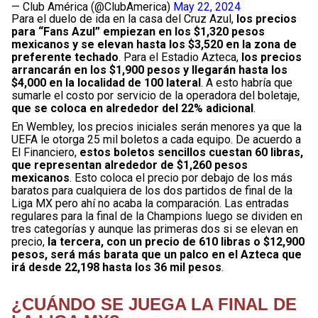
— Club América (@ClubAmerica)
May 22, 2024
Para el duelo de ida en la casa del Cruz Azul,
los precios
para “Fans Azul” empiezan en los $1,320 pesos
mexicanos y se elevan hasta los $3,520 en la zona de
preferente techado
. Para el Estadio Azteca,
los precios
arrancarán en los $1,900 pesos y llegarán hasta los
$4,000 en la localidad de 100 lateral
. A esto habría que
sumarle el costo por servicio de la operadora del boletaje,
que se coloca en alrededor del 22% adicional
.
En Wembley, los precios iniciales serán menores ya que la
UEFA le otorga 25 mil boletos a cada equipo. De acuerdo a
El Financiero,
estos boletos sencillos cuestan 60 libras,
que representan alrededor de $1,260 pesos
mexicanos
. Esto coloca el precio por debajo de los más
baratos para cualquiera de los dos partidos de final de la
Liga MX pero ahí no acaba la comparación. Las entradas
regulares para la final de la Champions luego se dividen en
tres categorías y aunque las primeras dos si se elevan en
precio,
la tercera, con un precio de 610 libras o $12,900
pesos, será más barata que un palco en el Azteca que
irá desde 22,198 hasta los 36 mil pesos
.
¿CUÁNDO SE JUEGA LA FINAL DE