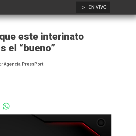
EN VIVO
que este interinato
s el “bueno”
Agencia PressPort
or