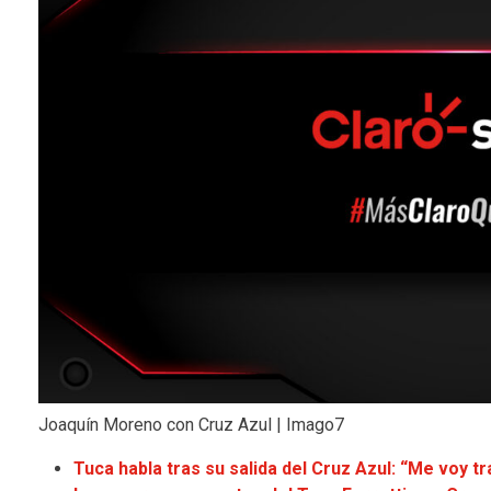
Joaquín Moreno con Cruz Azul | Imago7
Tuca habla tras su salida del Cruz Azul: “Me voy 