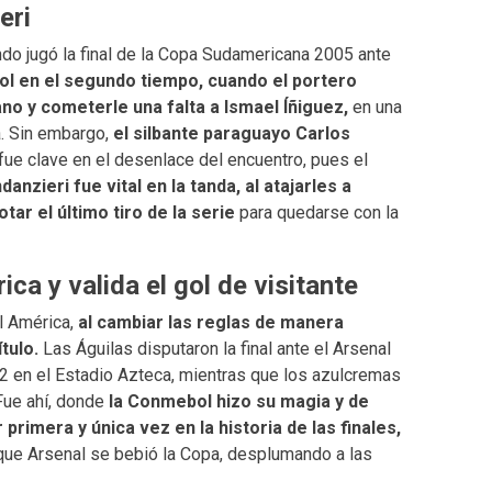
eri
do jugó la final de la Copa Sudamericana 2005 ante
ol en el segundo tiempo, cuando el portero
o y cometerle una falta a Ismael Íñiguez,
en una
a. Sin embargo,
el silbante paraguayo Carlos
fue clave en el desenlace del encuentro, pues el
anzieri fue vital en la tanda, al atajarles a
ar el último tiro de la serie
para quedarse con la
ca y valida el gol de visitante
l América,
al cambiar las reglas de manera
tulo.
Las Águilas disputaron la final ante el Arsenal
3-2 en el Estadio Azteca, mientras que los azulcremas
 Fue ahí, donde
la Conmebol hizo su magia y de
rimera y única vez en la historia de las finales,
lo que Arsenal se bebió la Copa, desplumando a las