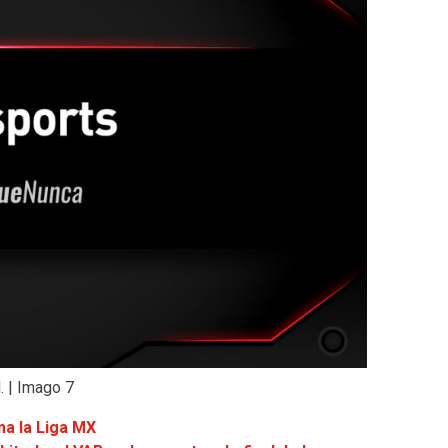
. | Imago 7
ma la Liga MX