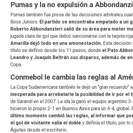
Pumas y la no expulsión a Abbondanzi
Pumas también fue presa de las decisiones arbitrales cuan
Boca Juniors.
El partido se encontraba empatado a un g
Roberto Abbondanzieri salió de su área para meter man
jugada clara de gol que debió sancionarse con la tarjeta roj
Amarilla dejó todo en una amonestación.
Esta decisión 
título se definió desde los 11 pasos, donde
el Pato Abbond
Leandro y Joaquín Beltrán sus disparos, además de anot
Copa.
Conmebol le cambia las reglas al Améri
La Copa Sudamericana también le dejó un “gran recuerdo” a
inesperada para arrebatarle la posibilidad de ir por el tí
de Sarandí en el 2007. La ida la ganó el equipo argentino 
hicieron lo propio 2-1 en Buenos Aires para un 4-4, global.
último momento cambió las reglas, al informar que por p
el gol de visitante valía el doble
y definía el título, por 
Águilas desde el escritorio.