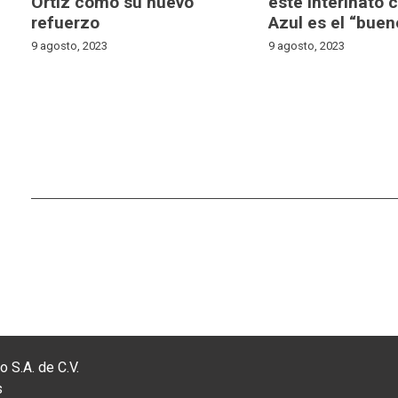
Ortiz como su nuevo
este interinato 
refuerzo
Azul es el “buen
9 agosto, 2023
9 agosto, 2023
 S.A. de C.V.
s