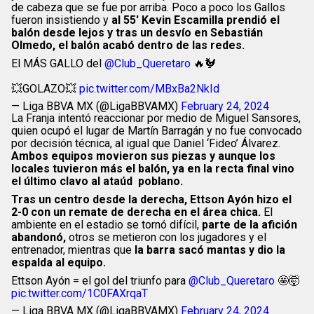
de cabeza que se fue por arriba. Poco a poco los Gallos
fueron insistiendo y
al 55′ Kevin Escamilla prendió el
balón desde lejos y tras un desvío en Sebastián
Olmedo, el balón acabó dentro de las redes.
El MÁS GALLO del
@Club_Queretaro
🔥🐓
💥GOLAZO💥
pic.twitter.com/MBxBa2NkId
— Liga BBVA MX (@LigaBBVAMX)
February 24, 2024
La Franja intentó reaccionar por medio de Miguel Sansores,
quien ocupó el lugar de Martín Barragán y no fue convocado
por decisión técnica, al igual que Daniel ‘Fideo’ Álvarez.
Ambos equipos movieron sus piezas y aunque los
locales tuvieron más el balón, ya en la recta final vino
el último clavo al ataúd poblano.
Tras un centro desde la derecha, Ettson Ayón hizo el
2-0 con un remate de derecha en el área chica.
El
ambiente en el estadio se tornó difícil,
parte de la afición
abandonó,
otros se metieron con los jugadores y el
entrenador, mientras que
la barra sacó mantas y dio la
espalda al equipo.
Ettson Ayón = el gol del triunfo para
@Club_Queretaro
🤩🤯
pic.twitter.com/1C0FAXrqaT
— Liga BBVA MX (@LigaBBVAMX)
February 24, 2024