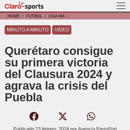
HOME
I
FÚTBOL
I
LIGA MX
I
MINUTO A MINUTO
VIDEO
Querétaro consigue
su primera victoria
del Clausura 2024 y
agrava la crisis del
Puebla
Publicado
23 febrero, 2024
por
Agencia PressPort