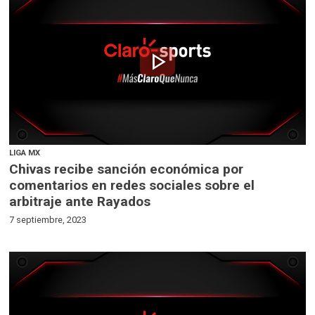
play_arrow
LIGA MX
Chivas recibe sanción económica por
comentarios en redes sociales sobre el
arbitraje ante Rayados
7 septiembre, 2023