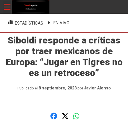
Skip
☰
ClaroSports
Más Claro que nunca
to
content
EN VIVO
ESTADÍSTICAS
Siboldi responde a críticas
por traer mexicanos de
Europa: “Jugar en Tigres no
es un retroceso”
8 septiembre, 2023
Javier Alonso
Publicado el
por