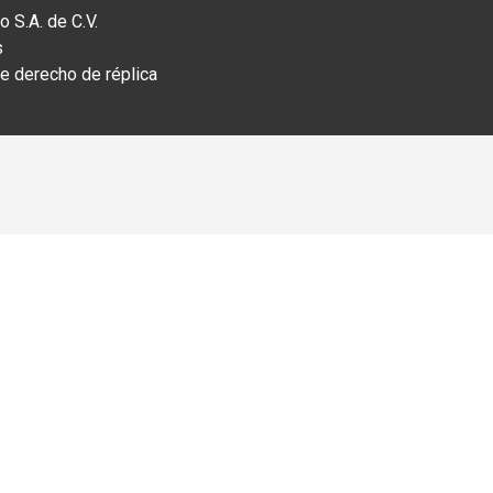
 S.A. de C.V.
s
 derecho de réplica