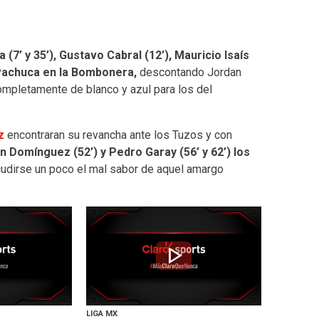
(7’ y 35’), Gustavo Cabral (12’), Mauricio Isaís
l Pachuca en la Bombonera,
descontando Jordan
completamente de blanco y azul para los del
iz
encontraran su revancha ante los Tuzos y con
an Domínguez (52’) y Pedro Garay (56’ y 62’) los
udirse un poco el mal sabor de aquel amargo
play_arrow
LIGA MX