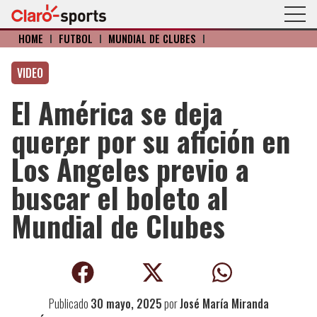
HOME
I
FÚTBOL
I
MUNDIAL DE CLUBES
I
VIDEO
El América se deja
querer por su afición en
Los Ángeles previo a
buscar el boleto al
Mundial de Clubes
Publicado
30 mayo, 2025
por
José María Miranda