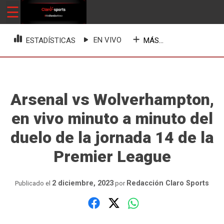
Skip
☰
ClaroSports
Más Claro que nunca
to
content
EN VIVO
MÁS...
ESTADÍSTICAS
Arsenal vs Wolverhampton,
en vivo minuto a minuto del
duelo de la jornada 14 de la
Premier League
2 diciembre, 2023
Redacción Claro Sports
Publicado el
por