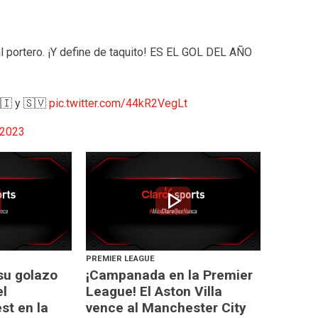
al portero. ¡Y define de taquito! ES EL GOL DEL AÑO
, 🇳🇮 y 🇸🇻
pic.twitter.com/44kR2VegLt
 2023
play_arrow
PREMIER LEAGUE
su golazo
¡Campanada en la Premier
el
League! El Aston Villa
st en la
vence al Manchester City