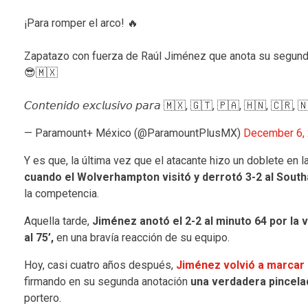
¡Para romper el arco! 🔥
Zapatazo con fuerza de Raúl Jiménez que anota su segund
😎🇲🇽
𝘊𝘰𝘯𝘵𝘦𝘯𝘪𝘥𝘰 𝘦𝘹𝘤𝘭𝘶𝘴𝘪𝘷𝘰 𝘱𝘢𝘳𝘢 🇲🇽, 🇬🇹, 🇵🇦, 🇭🇳, 🇨🇷
— Paramount+ México (@ParamountPlusMX)
December 6,
Y es que, la última vez que el atacante hizo un doblete en
cuando el Wolverhampton visitó y derrotó 3-2 al Sout
la competencia.
Aquella tarde,
Jiménez anotó el 2-2 al minuto 64 por la ví
al 75’,
en una bravía reacción de su equipo.
Hoy, casi cuatro años después,
Jiménez volvió a marcar 
firmando en su segunda anotación
una verdadera pincelad
portero.