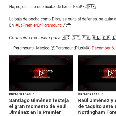
No, no, no… ¡Lo que acaba de hacer Raúl! 🥵🇲🇽
La baja de pecho como Dios, se quita al defensa, se quita 
EN
#LaPremierEnParamount
. 👏😎
𝘊𝘰𝘯𝘵𝘦𝘯𝘪𝘥𝘰 𝘦𝘹𝘤𝘭𝘶𝘴𝘪𝘷𝘰 𝘱𝘢𝘳𝘢 🇲🇽, 🇬🇹, 🇵🇦, 🇭🇳, 🇨🇷
— Paramount+ México (@ParamountPlusMX)
December 6,
play_arrow
play_arrow
PREMIER LEAGUE
PREMIER LEAGUE
Santiago Giménez festeja
Raúl Jiménez y 
el gran momento de Raúl
de taquito ante 
Jiménez en la Premier
Nottingham Fore