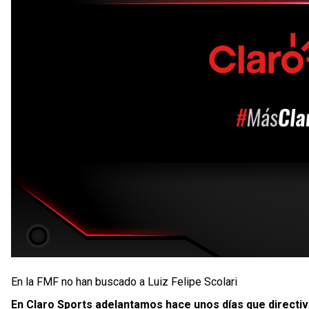
En la FMF no han buscado a Luiz Felipe Scolari
En Claro Sports adelantamos hace unos días que directiv