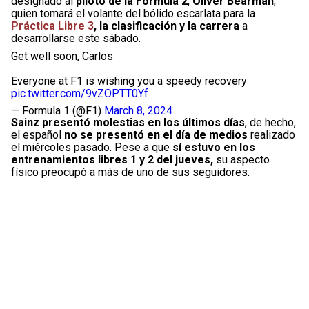
designado al
piloto de la Fórmula 2
,
Oliver Bearman
,
quien tomará el volante del bólido escarlata para la
Práctica Libre 3
, la clasificación y la carrera
a
desarrollarse este sábado.
Get well soon, Carlos
Everyone at F1 is wishing you a speedy recovery
pic.twitter.com/9vZOPTT0Yf
— Formula 1 (@F1)
March 8, 2024
Sainz presentó molestias en los últimos días
, de hecho,
el español
no se presentó en el día de medios
realizado
el miércoles pasado. Pese a que
sí estuvo en los
entrenamientos libres 1 y 2 del jueves,
su aspecto
físico preocupó a más de uno de sus seguidores.