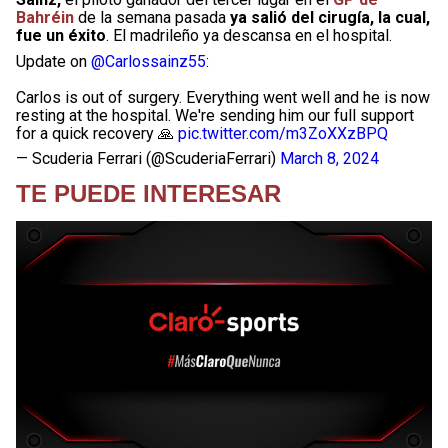
Bahréin
de la semana pasada
ya salió del cirugía, la cual,
fue un éxito
. El madrileño ya descansa en el hospital.
Update on
@Carlossainz55
:
Carlos is out of surgery. Everything went well and he is now
resting at the hospital. We're sending him our full support
for a quick recovery 🙏
pic.twitter.com/m3ZoXXzBPQ
— Scuderia Ferrari (@ScuderiaFerrari)
March 8, 2024
TE PUEDE INTERESAR