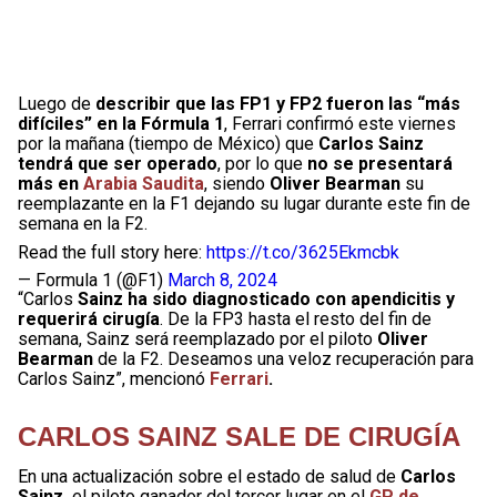
Luego de
describir que las FP1 y FP2 fueron las “más
difíciles” en la Fórmula 1
, Ferrari confirmó este viernes
por la mañana (tiempo de México) que
Carlos Sainz
tendrá que ser operado
, por lo que
no se presentará
más en
Arabia Saudita
, siendo
Oliver Bearman
su
reemplazante en la F1 dejando su lugar durante este fin de
semana en la F2.
Read the full story here:
https://t.co/3625Ekmcbk
— Formula 1 (@F1)
March 8, 2024
“Carlos
Sainz ha sido diagnosticado con apendicitis y
requerirá cirugía
. De la FP3 hasta el resto del fin de
semana, Sainz será reemplazado por el piloto
Oliver
Bearman
de la F2. Deseamos una veloz recuperación para
Carlos Sainz”, mencionó
Ferrari
.
CARLOS SAINZ SALE DE CIRUGÍA
En una actualización sobre el estado de salud de
Carlos
Sainz,
el piloto ganador del tercer lugar en el
GP de