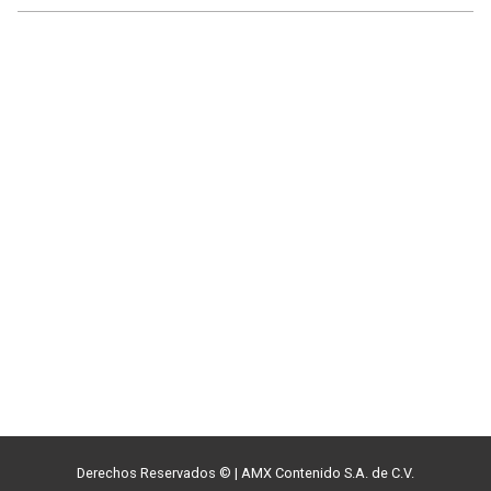
Derechos Reservados ©
|
AMX Contenido S.A. de C.V.